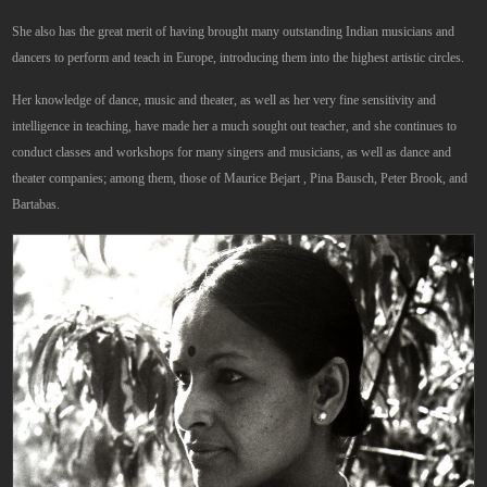
She also has the great merit of having brought many outstanding Indian musicians and
dancers to perform and teach in Europe, introducing them into the highest artistic circles.
Her knowledge of dance, music and theater, as well as her very fine sensitivity and
intelligence in teaching, have made her a much sought out teacher, and she continues to
conduct classes and workshops for many singers and musicians, as well as dance and
theater companies; among them, those of Maurice Bejart , Pina Bausch, Peter Brook, and
Bartabas.