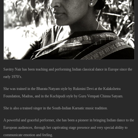
Savitry Nair has been teaching and performing Indian classical dance in Europe since the
early 1970’s.
She was trained in the Bharata Natyam style by Rukmini Devi at the Kalakshetra
Foundation, Madras, and in the Kuchipudi style by Guru Vempati Chinna Satyam.
She is also a trained singer in the South-Indian Karnatic music tradition.
A powerful and graceful performer, she has been a pioneer in bringing Indian dance to the
European audiences, through her captivating stage presence and very special ability to
communicate emotion and feeling.