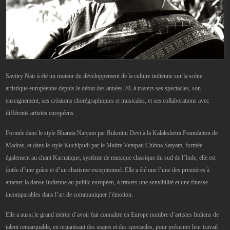
Savitry Nair à été un moteur du développement de la culture indienne sur la scène
artistique européenne depuis le début des années 70, à travers ses spectacles, son
enseignement, ses créations chorégraphiques et musicales, et ses collaborations avec
différents artistes européens.
Formée dans le style Bharata Natyam par Rukmini Devi à la Kalakshetra Foundation de
Madras, et dans le style Kuchipudi par le Maitre Vempati Chinna Satyam, formée
également au chant Karnatique, système de musique classique du sud de l’Inde, elle est
dotée d’une grâce et d’un charisme exceptionnel. Elle a été une l’une des premières à
amener la danse Indienne au public européen, à travers une sensibilité et une finesse
incomparables dans l’art de communiquer l’émotion.
Elle a aussi le grand mérite d’avoir fait connaître en Europe nombre d’artistes Indiens de
talent remarquable, en organisant des stages et des spectacles, pour présenter leur travail