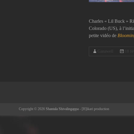
Charles « Lil Buck » Ril
Colorado (US), à l’initi
petite vidéo de
Bloomin
Ganawell
18 fé
Copyright © 2026
Shantala Shivalingappa
- [H]ikari production